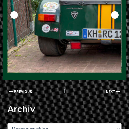
Post
PREVIOUS
NEXT
navigation
Archiv
A