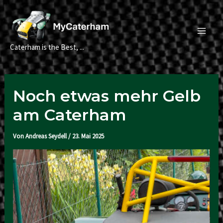
Zum
Inhalt
springen
Main
Caterham is the Best, ...
Men
Noch etwas mehr Gelb
am Caterham
Von
Andreas Seydell
/
23. Mai 2025