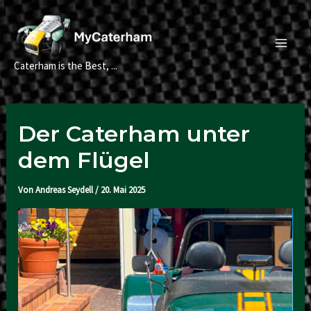
Zum
Inhalt
springen
Main
Caterham is the Best, ...
Men
Der Caterham unter
dem Flügel
Von
Andreas Seydell
/
20. Mai 2025