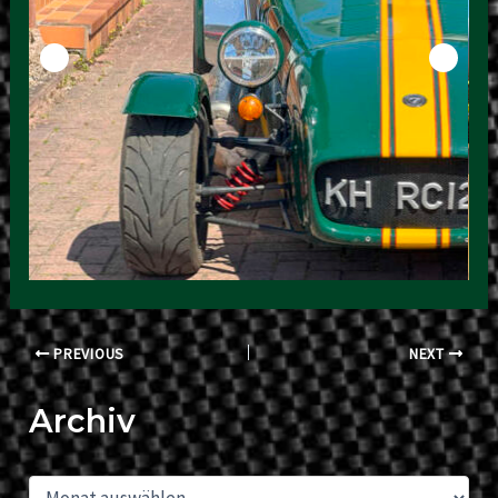
Post
PREVIOUS
NEXT
navigation
Archiv
A