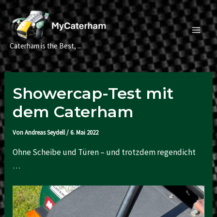
Zum
Inhalt
springen
Main
Caterham is the Best, ...
Men
Showercap-Test mit
dem Caterham
Von
Andreas Seydell
/
6. Mai 2022
Ohne Scheibe und Türen – und trotzdem regendicht
…