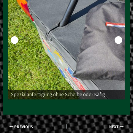
Spezialanfertigung ohne Scheibe oder Käfig
Na
Post
PREVIOUS
NEXT