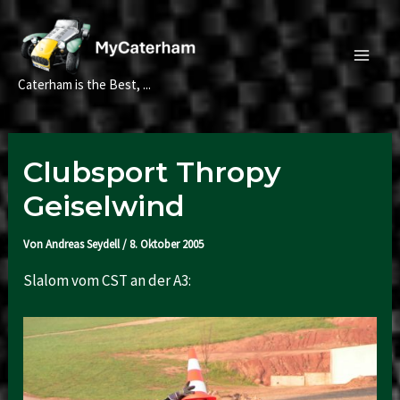
Zum
Inhalt
springen
Main
Caterham is the Best, ...
Men
Clubsport Thropy
Geiselwind
Von
Andreas Seydell
/
8. Oktober 2005
Slalom vom CST an der A3: