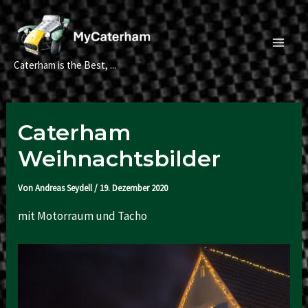
Zum
Inhalt
springen
Main
Caterham is the Best, ...
Men
Caterham
Weihnachtsbilder
Von
Andreas Seydell
/
19. Dezember 2020
mit Motorraum und Tacho