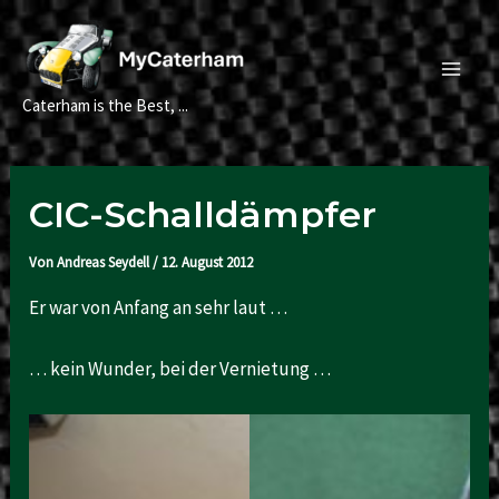
Zum
Inhalt
springen
Main
Caterham is the Best, ...
Men
CIC-Schalldämpfer
Von
Andreas Seydell
/
12. August 2012
Er war von Anfang an sehr laut …
… kein Wunder, bei der Vernietung …