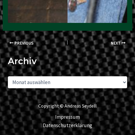
Post
PREVIOUS
NEXT
navigation
Archiv
A
r
c
h
i
Copyright
©
Andreas Seydell
v
Impressum
Datenschutzerklärung