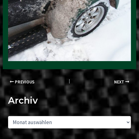
Post
PREVIOUS
NEXT
navigation
Archiv
A
r
c
h