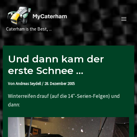
Zum
Inhalt
springen
Main
Caterham is the Best, ...
Men
Und dann kam der
erste Schnee …
Von
Andreas Seydell
/
28. Dezember 2005
Winterreifen drauf (auf die 14″-Serien-Felgen) und
dann: